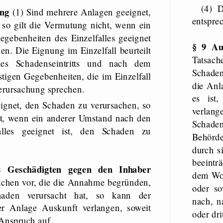
(4) Die §§ 259 bis 261 des Bürgerlichen Gesetzbuchs finden
ung
(1) Sind mehrere Anlagen geeignet,
entspr
so gilt die Vermutung nicht, wenn ein
gebenheiten des Einzelfalles geeignet
§ 9 Au
en. Die Eignung im Einzelfall beurteilt
Tatsach
es Schadenseintritts und nach dem
Schaden
stigen Gegebenheiten, die im Einzelfall
die Anl
erursachung sprechen.
es ist
eignet, den Schaden zu verursachen, so
verlang
ht, wenn ein anderer Umstand nach den
Schaden
alles geeignet ist, den Schaden zu
Behörde
durch s
beeintr
s Geschädigten gegen den Inhaber
dem Woh
achen vor, die die Annahme begründen,
oder s
aden verursacht hat, so kann der
nach, n
r Anlage Auskunft verlangen, soweit
oder dri
n Anspruch auf