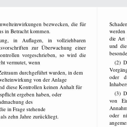
Schadensersatz nach diesem Gesetz besteht, erforderlich ist. Verlangt
ns in Betracht kommen.
werden 
die Art
und di
svorschriften zur Überwachung einer
besonde
ontrollen vorgeschrieben, so wird die
icht vermutet, wenn
(2) Der Anspruch nach Absatz 1 besteht insoweit nicht, als die
Vorgäng
Zeitraum durchgeführt wurden, in dem
oder d
welteinwirkung von der Anlage
Inhabers
d diese Kontrollen keinen Anhalt für
(3) Der Geschädigte kann vom Inhaber der Anlage Gewährung
bspflicht ergeben haben, oder
von Ei
endmachung des
Annahme
ie in Frage stehende
oder n
ls zehn Jahre zurückliegt.
angemess