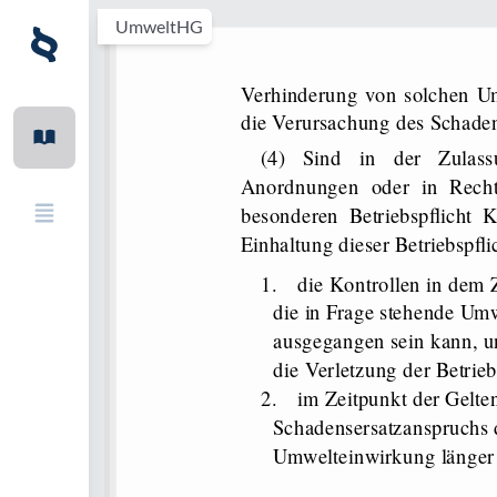
UmweltHG
Verhinderung von solchen Umwelteinwirkungen bezwecken, die für
die Verursachung des Schade
(4) Sind in der Zulassung, in Auflagen, in vollziehbaren
Anordnungen oder in Recht
besonderen Betriebspflicht K
Einhaltung dieser Betriebspfl
1.
die Kontrollen in dem 
die in Frage stehende Um
ausgegangen sein kann, un
die Verletzung der Betrie
2.
im Zeitpunkt der Gelt
Schadensersatzanspruchs d
Umwelteinwirkung länger a