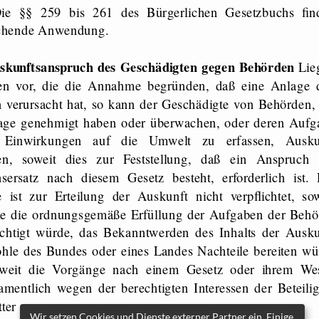
echende Anwendung.
skunftsanspruch des Geschädigten gegen Behörden
Lie
en vor, die die Annahme begründen, daß eine Anlage 
 verursacht hat, so kann der Geschädigte von Behörden, 
age genehmigt haben oder überwachen, oder deren Aufg
, Einwirkungen auf die Umwelt zu erfassen, Ausku
en, soweit dies zur Feststellung, daß ein Anspruch 
sersatz nach diesem Gesetz besteht, erforderlich ist. 
 ist zur Erteilung der Auskunft nicht verpflichtet, sow
ie die ordnungsgemäße Erfüllung der Aufgaben der Behö
ächtigt würde, das Bekanntwerden des Inhalts der Ausku
le des Bundes oder eines Landes Nachteile bereiten wü
oweit die Vorgänge nach einem Gesetz oder ihrem We
amentlich wegen der berechtigten Interessen der Beteilig
tter
Wir setzen Cookies und Dienste externer Partner ein. Einige