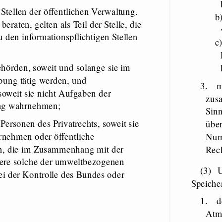
Stellen der öffentlichen Verwaltung.
b
beraten, gelten als Teil der Stelle, die
u den informationspflichtigen Stellen
c
hörden, soweit und solange sie im
ung tätig werden, und
3.
m
soweit sie nicht Aufgaben der
zusa
ung wahrnehmen;
Sin
 Personen des Privatrechts, soweit sie
über
rnehmen oder öffentliche
Numm
en, die im Zusammenhang mit der
Rech
ere solche der umweltbezogenen
(3) Umweltinformationen sind unabhängig von der Art ihrer
ei der Kontrolle des Bundes oder
Speiche
1.
d
Atm