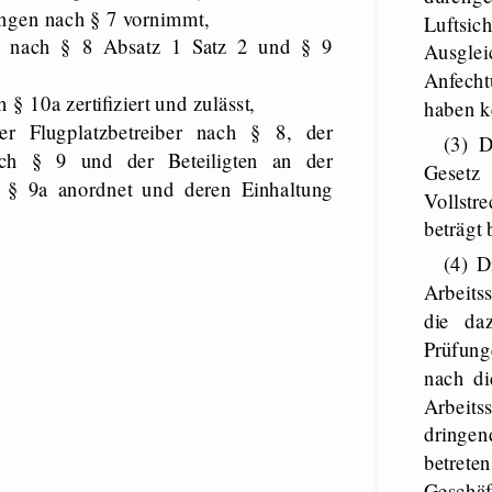
ungen nach § 7 vornimmt,
Luftsic
me nach § 8 Absatz 1 Satz 2 und § 9
Ausgl
Anfech
 § 10a zertifiziert und zulässt,
haben k
er Flugplatzbetreiber nach § 8, der
(3) D
ach § 9 und der Beteiligten an der
Geset
ch § 9a anordnet und deren Einhaltung
Vollst
beträgt
(4) D
Arbeits
die da
Prüfung
nach di
Arbeit
dringen
betrete
Geschäf