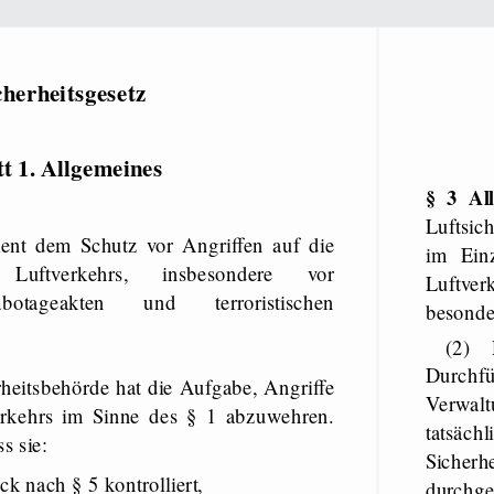
cherheitsgesetz
t 1. Allgemeines
§ 3 All
Luftsic
ient dem Schutz vor Angriffen auf die
im Einz
 Luftverkehrs, insbesondere vor
Luftver
abotageakten und terroristischen
besonder
(2) 
Durch
rheitsbehörde hat die Aufgabe, Angriffe
Verwalt
verkehrs im Sinne des § 1 abzuwehren.
tatsä
s sie:
Siche
k nach § 5 kontrolliert,
durch