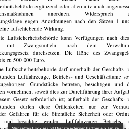
herheitsbehörde ergänzend oder alternativ auch angemess
eichsmaßnahmen anordnen. Widerspruch 
tungsklage gegen Anordnungen nach den Sätzen 1 un
eine aufschiebende Wirkung.
ie Luftsicherheitsbehörde kann Verfügungen nach die
z mit Zwangsmitteln nach dem Verwaltung
reckungsgesetz durchsetzen. Die Höhe des Zwangsgel
 bis zu 500 000 Euro.
ie Luftsicherheitsbehörde darf innerhalb der Geschäfts-​
stunden Luftfahrzeuge, Betriebs-​ und Geschäftsräume so
zugehörigen Grundstücke betreten, besichtigen und d
en vornehmen, soweit dies zur Durchführung ihrer Aufga
esem Gesetz erforderlich ist; außerhalb der Geschäfts-​ 
sstunden dürfen diese Örtlichkeiten nur zur Verhüt
der Gefahren für die öffentliche Sicherheit oder Ordn
n und besichtigt werden. Luftfahrzeuge, Betriebs-​ 
tsräume, die zugleich zu Wohnzwecken dienen, dürfen 
Wir setzen Cookies und Dienste externer Partner ein. Einige