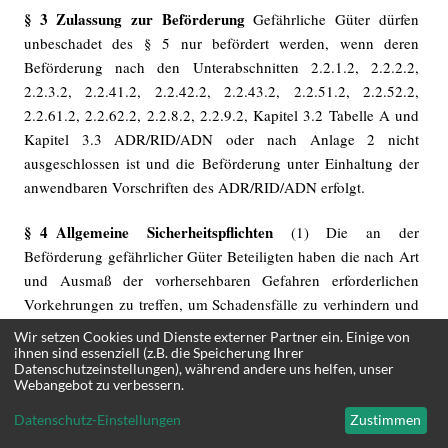
§ 3 Zulassung zur Beförderung
Gefährliche Güter dürfen
unbeschadet des § 5 nur befördert werden, wenn deren
Beförderung nach den Unterabschnitten 2.2.1.2, 2.2.2.2,
2.2.3.2, 2.2.41.2, 2.2.42.2, 2.2.43.2, 2.2.51.2, 2.2.52.2,
2.2.61.2, 2.2.62.2, 2.2.8.2, 2.2.9.2, Kapitel 3.2 Tabelle A und
Kapitel 3.3 ADR/RID/ADN oder nach Anlage 2 nicht
ausgeschlossen ist und die Beförderung unter Einhaltung der
anwendbaren Vorschriften des ADR/RID/ADN erfolgt.
§ 4 Allgemeine Sicherheitspflichten
(1) Die an der
Beförderung gefährlicher Güter Beteiligten haben die nach Art
und Ausmaß der vorhersehbaren Gefahren erforderlichen
Vorkehrungen zu treffen, um Schadensfälle zu verhindern und
bei Eintritt eines Schadens dessen Umfang so gering wie
Wir setzen Cookies und Dienste externer Partner ein. Einige von
möglich zu halten.
ihnen sind essenziell (z.B. die Speicherung Ihrer
Datenschutzeinstellungen), während andere uns helfen, unser
Webangebot zu verbessern.
(2) Bilden die beförderten gefährlichen Güter eine besondere
Datenschutz-Einstellungen
Zustimmen
Gefahr für andere, insbesondere soweit gefährliches Gut bei