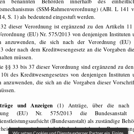
alen benannten Behörden innerhalb des einheitlic
htsmechanismus (SSM-​Rahmenverordnung) (ABl. L 141 
4, S. 1) als bedeutend eingestuft werden.
Verordnung (EU) Nr. 575/2013 von denjenigen Instituten 
n anzuwenden, die sich nach der Verordnung (EU) 
3 oder nach dem Kreditwesengesetz an die Vorgaben die
 halten müssen.
 10i des Kreditwesengesetzes von denjenigen Instituten 
 anzuwenden, die sich an die Vorgaben dieser Vorschrif
müssen.
träge und Anzeigen
(1) Anträge, über die nach 
dnung (EU) Nr. 575/2013 die Bundesanstalt 
ienstleistungsaufsicht (Bundesanstalt) als zuständige Beh
cheiden hat, sind vorbehaltlich abweichender Bestimmun
Wir setzen Cookies und Dienste externer Partner ein. Einige