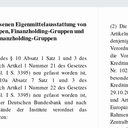
enen Eigenmittelausstattung von
(2) Die §§ 24 bis 31 dieser Verordnung sind ergänzend zu den
ppen, Finanzholding-​Gruppen und
Artike
inanzholding-​Gruppen
denjeni
Verordn
die Vor
des § 10 Absatz 1 Satz 1 und 3 des
Krediti
rch Artikel 1 Nummer 21 des Gesetzes
Nr. 10
 I S. 3395) neu gefasst worden ist,
besond
10a Absatz 7 Satz 1 und 3 des
Krediti
rch Artikel 1 Nummer 22 des Gesetzes
29.10.2
 I S. 3395) neu gefasst worden ist,
und Art
der Deutschen Bundesbank und nach
Europäi
ände der Institute verordnet das
Rahmen
zen:
Zentra