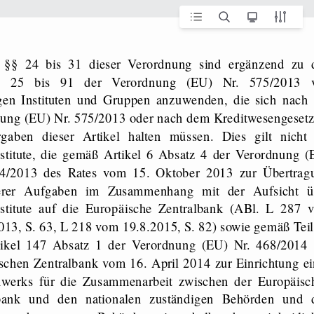
ln 25 bis 91 der Verordnung (EU) Nr. 575/2013 
gen Instituten und Gruppen anzuwenden, die sich nach 
ung (EU) Nr. 575/2013 oder nach dem Kreditwesengesetz
gaben dieser Artikel halten müssen. Dies gilt nicht 
nstitute, die gemäß Artikel 6 Absatz 4 der Verordnung (
24/2013 des Rates vom 15. Oktober 2013 zur Übertrag
erer Aufgaben im Zusammenhang mit der Aufsicht ü
nstitute auf die Europäische Zentralbank (ABl. L 287 
013, S. 63, L 218 vom 19.8.2015, S. 82) sowie gemäß Teil
ikel 147 Absatz 1 der Verordnung (EU) Nr. 468/2014 
schen Zentralbank vom 16. April 2014 zur Einrichtung ei
werks für die Zusammenarbeit zwischen der Europäisc
lbank und den nationalen zuständigen Behörden und 