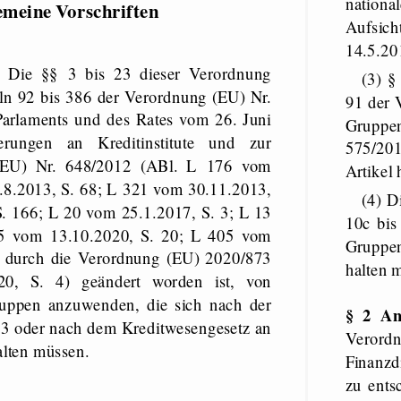
nation
gemeine Vorschriften
Aufsic
14.5.201
) Die §§ 3 bis 23 dieser Verordnung
(3) § 32 dieser Verordnung ist ergänzend zu den Artikeln 11 bis
ln 92 bis 386 der Verordnung (EU) Nr.
91 der 
arlaments und des Rates vom 26. Juni
Gruppe
erungen an Kreditinstitute und zur
575/201
(EU) Nr. 648/2012 (ABl. L 176 vom
Artikel
.8.2013, S. 68; L 321 vom 30.11.2013,
(4) Die §§ 33 bis 37 dieser Verordnung sind ergänzend zu den §§
. 166; L 20 vom 25.1.2017, S. 3; L 13
10c bis
35 vom 13.10.2020, S. 20; L 405 vom
Gruppen
zt durch die Verordnung (EU) 2020/873
halten 
0, S. 4) geändert worden ist, von
ruppen anzuwenden, die sich nach der
§ 2 An
3 oder nach dem Kreditwesengesetz an
Veror
alten müssen.
Finanzd
zu ents