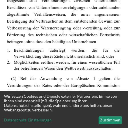
freigestellt sind Vereinbarungen zwischen Unternehmen,
Beschlüsse von Unternehmensvereinigungen oder aufeinander
abgestimmte Verhaltensweisen, die unter angemessener
Beteiligung der Verbraucher an dem entstehenden Gewinn zur
Verbesserung der Warenerzeugung oder -​verteilung oder zur
Förderung des technischen oder wirtschaftlichen Fortschritts
beitragen, ohne dass den beteiligten Unternehmen
1.
Beschränkungen auferlegt werden, die für die
Verwirklichung dieser Ziele nicht unerlässlich sind, oder
2.
Möglichkeiten eröffnet werden, für einen wesentlichen Teil
der betreffenden Waren den Wettbewerb auszuschalten.
(2) Bei der Anwendung von Absatz 1 gelten die
Verordnungen des Rates oder der Europäischen Kommission
über die Anwendung von Artikel 101 Absatz 3 des Vertrages
Wir setzen Cookies und Dienste externer Partner ein. Einige von
über die Arbeitswei‑
ihnen sind essenziell (z.B. die Speicherung Ihrer
Datenschutzeinstellungen), während andere uns helfen, unser
Webangebot zu verbessern.
se der Europäischen Union auf bestimmte Gruppen von
Vereinbarungen, Beschlüsse von Unternehmensvereinigungen
Datenschutz-Einstellungen
Zustimmen
und aufeinander abgestimmte Verhaltensweisen