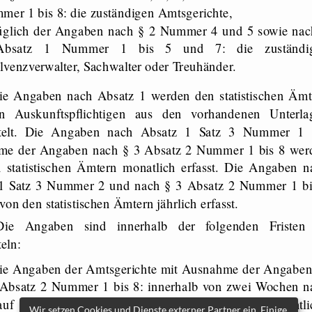
er 1 bis 8: die zuständigen Amtsgerichte,
üglich der Angaben nach § 2 Nummer 4 und 5 sowie nac
bsatz 1 Nummer 1 bis 5 und 7: die zuständi
lvenzverwalter, Sachwalter oder Treuhänder.
ie Angaben nach Absatz 1 werden den statistischen Ämt
n Auskunftspflichtigen aus den vorhandenen Unterla
ttelt. Die Angaben nach Absatz 1 Satz 3 Nummer 1 
me der Angaben nach § 3 Absatz 2 Nummer 1 bis 8 wer
 statistischen Ämtern monatlich erfasst. Die Angaben n
1 Satz 3 Nummer 2 und nach § 3 Absatz 2 Nummer 1 bi
on den statistischen Ämtern jährlich erfasst.
Die Angaben sind innerhalb der folgenden Fristen
eln:
ie Angaben der Amtsgerichte mit Ausnahme der Angaben
 Absatz 2 Nummer 1 bis 8: innerhalb von zwei Wochen n
auf des Kalendermonats, in dem die jeweilige gerichtli
Wir setzen Cookies und Dienste externer Partner ein. Einige