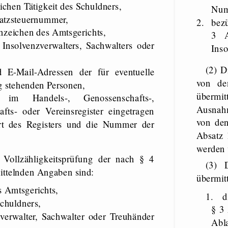
lichen Tätigkeit des Schuldners,
Numm
atzsteuernummer,
2.
bez
eichen des Amtsgerichts,
3 A
Insolvenzverwalters, Sachwalters oder
Inso
(2) D
-​Mail-Adressen der für eventuelle
von de
 stehenden Personen,
übermi
im Handels-​, Genossenschafts-​,
Ausnah
hafts-​ oder Vereinsregister eingetragen
von den
rt des Registers und die Nummer der
Absatz 
werden v
 Vollzähligkeitsprüfung der nach § 4
(3) 
ttelnden Angaben sind:
übermitt
Amtsgerichts,
1.
d
chuldners,
§ 3
verwalter, Sachwalter oder Treuhänder
Abl