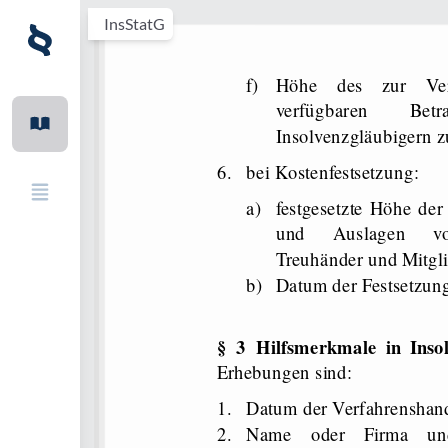
InsStatG
f)
Höhe des zur Verteilung an die Insolvenzgläubiger
verfügbaren Betra
Insolvenzgläubigern zu
6.
bei Kostenfestsetzung:
a)
festgesetzte Höhe der
und Auslagen von 
Treuhänder und Mitgli
b)
Datum der Festsetzun
§ 3 Hilfsmerkmale in Inso
Erhebungen sind:
1.
Datum der Verfahrenshan
2.
Name oder Firma und