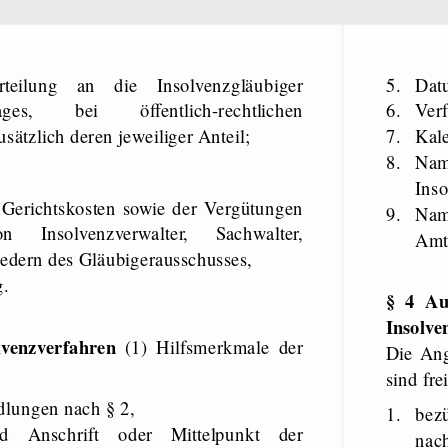
5.
Da
ges, bei öffentlich-​rechtlichen
6.
Ve
sätzlich deren jeweiliger Anteil;
7.
Ka
8.
Name, Anschrift, Rufnummer und E-​Mail-Adresse des
Inso
 Gerichtskosten sowie der Vergütungen
9.
Name, Rufnummer und E-​Mail-Adresse einer Ansprechperson im
Insolvenzverwalter, Sachwalter,
Amts
edern des Gläubigerausschusses,
g.
§ 4 A
Insolve
lvenzverfahren
(1) Hilfsmerkmale der
Die An
sind fre
dlungen nach § 2,
1.
bez
 Anschrift oder Mittelpunkt der
nac